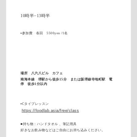
10時半−13時半
▪️
参加費 各回 5500yen /1名
場所 八六八ビル カフェ
南海本線 堺駅から徒歩15分 または阪堺線寺地町駅 電
停 徒歩1分以内
▪️Cタイプレッスン
https://foodlab.asia/free/class
■持ち物：ハンドタオル 、筆記用具
好きなお飲み物などはご自由にお持ち込みください。