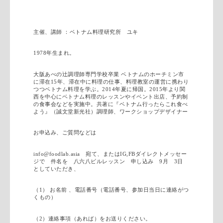
主催、講師 ：ベトナム料理研究所 ユキ
1978年生まれ。
大阪あべの辻調理師専門学校卒業 ベトナムのホーチミン市
に滞在15年、滞在中に料理の仕事、料理教室の運営に携わり
つつベトナム料理を学ぶ。2014年夏に帰国。2015年より関
西を中心にベトナム料理のレッスンやイベント出店、予約制
の食事会などを実施中。共著に『ベトナム行ったらこれ食べ
よう』（誠文堂新光社）調理師、ワークショップデザイナー
お申込み、ご質問などは
info@foodlab.asia 宛て、またはIG,FBダイレクトメッセー
ジで 件名を 八六八ビルレッスン 申し込み 9月 3日
としていただき、
（1） お名前 、電話番号（電話番号、参加日当日に連絡がつ
くもの）
（2）連絡事項（あれば）をお送りください。