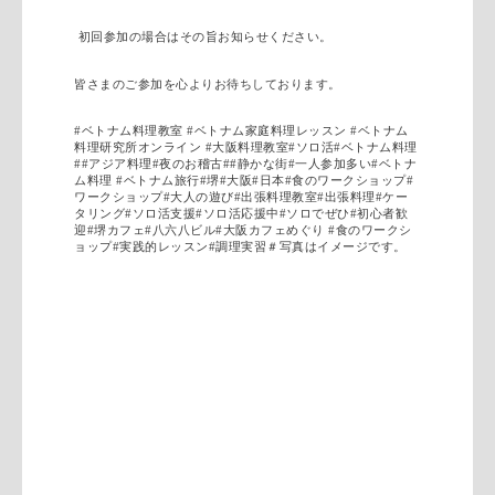
初回参加の場合はその旨お知らせください。
皆さまのご参加を心よりお待ちしております。
#ベトナム料理教室 #ベトナム家庭料理レッスン #ベトナム
料理研究所オンライン #大阪料理教室#ソロ活#ベトナム料理
##アジア料理#夜のお稽古##静かな街#一人参加多い#ベトナ
ム料理 #ベトナム旅行#堺#大阪#日本#食のワークショップ#
ワークショップ#大人の遊び#出張料理教室#出張料理#ケー
タリング#ソロ活支援#ソロ活応援中#ソロでぜひ#初心者歓
迎#堺カフェ#八六八ビル#大阪カフェめぐり #食のワークシ
ョップ#実践的レッスン#調理実習＃写真はイメージです。