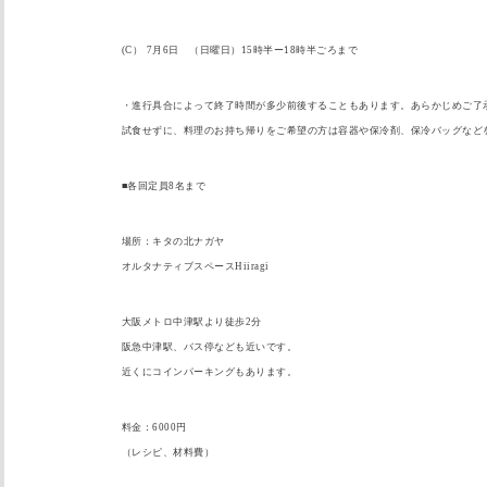
(C） 7月6日 （日曜日）15時半ー18時半ごろまで
・進行具合によって終了時間が多少前後することもあります。
あらかじめご了
試食せずに、料理のお持ち帰りをご希望の方は容器や保冷剤、
保冷バッグなど
■各回定員8名まで
場所：キタの北ナガヤ
オルタナティブスペースHiiragi
大阪メトロ中津駅より徒歩2分
阪急中津駅、バス停なども近いです。
近くにコインパーキングもあります。
料金：6000円
（レシピ、材料費）