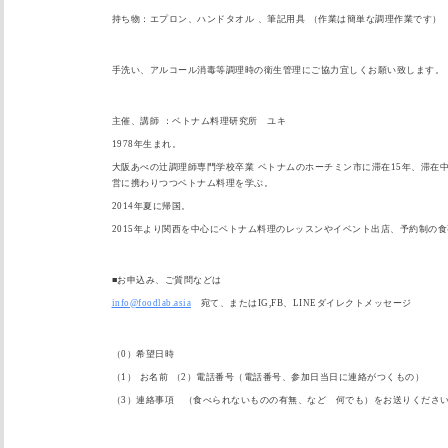
持ち物：エプロン、ハンドタオル 、筆記用具 （作業は簡単な調理作業です）
手洗い、
アルコール消毒等調理時の衛生管理にご協力宜しくお願い致します
。
主催、講師 ：ベトナム料理研究所 ユキ
1978年生まれ。
大阪あべの辻調理師専門学校卒業 ベトナムのホーチミン市に滞在15年、滞在
営に携わりつつベトナム料理を学ぶ。
2014年夏に帰国。
2015年より関西を中心にベトナム料理のレッスンやイベント出
店、予約制の食
■お申込み、ご質問などは
info@foodlab.asia
宛て、またはIG,FB、LINEダイレクトメッセージ
（0）希望日時
（1） お名前 （2）電話番号（電話番号、参加日当日に連絡がつくもの）
（3）連絡事項 （食べられないものの有無、など 何でも）をお送りくださ