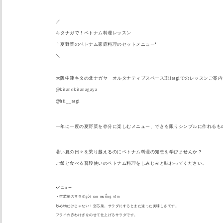
／
キタナガで！ベトナム料理レッスン
｀夏野菜のベトナム家庭料理のセットメニュー‘
＼
大阪中津キタの北ナガヤ オルタナティブスペースHiiragiでのレッスンご案
@kitanokitanagaya
@hii__ragi
一年に一度の夏野菜を存分に楽しむメニュー、
できる限りシンプルに作れるも
暑い夏の日々を乗り越えるのにベトナム料理の知恵を学びませんか
？
ご飯と食べる普段使いのベトナム料理をしみじみと味わってくださ
い。
▪️
メニュー
・空芯菜のサラダg
ỏ
i rau mu
ố
ng tôm
炒め物だけじゃない！空芯菜。
サラダにするとまた違った美味しさです。
フライの赤わけぎをのせて仕上げるサラダです。