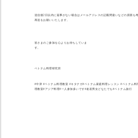
送信後2日以内に返事がない場合はメールアドレスの記載間違いな
どの原因も
再送をお願いいたします。
皆さまのご参加を心よりお待ちしていま
す
ベトナム料理研究所
#中津 #ベトナム料理教室 #キタナガ#ベトナム家庭料理レッスン #ベトナム料
理教室#アジア料理#
一人参加多いです#
老若男女どなたでも#ベトナム旅行