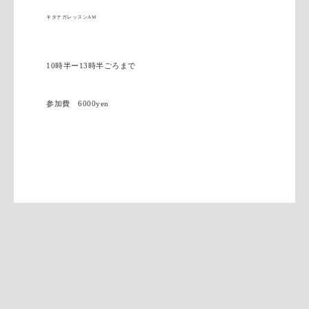
キタナガレッスンAM
10時半ー13時半ごろまで
参加費 6000yen