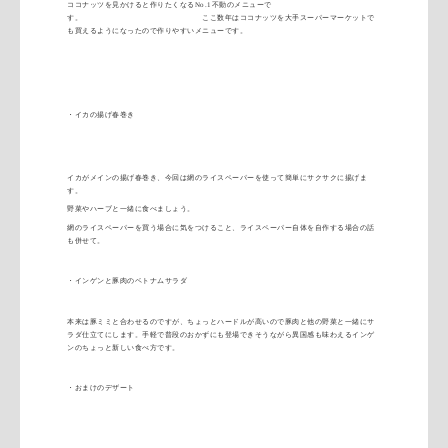
ココナッツを
見かけると作りたくなるNo.1不動のメニューで
す。 ここ数年はココナッツを大手スーパーマーケットで
も買えるように
なったので作りやすいメニューです。
・イカの揚げ春巻き
イカがメインの揚げ春巻き、
今回は網のライスペーパーを使って簡単にサクサクに揚げま
す。
野菜やハーブと一緒に食べましょう。
網のライスペーパーを買う場合に気をつけること、
ライスペーパー自体を自作する場合の話
も併せて。
・インゲンと豚肉のベトナムサラダ
本来は豚ミミと合わせるのですが、
ちょっとハードルが高いので豚肉と他の野菜と一緒にサ
ラダ仕立て
にします。
手軽で普段のおかずにも登場できそうながら異国感も味わえるイン
ゲ
ンのちょっと新しい食べ方です。
・おまけのデザート