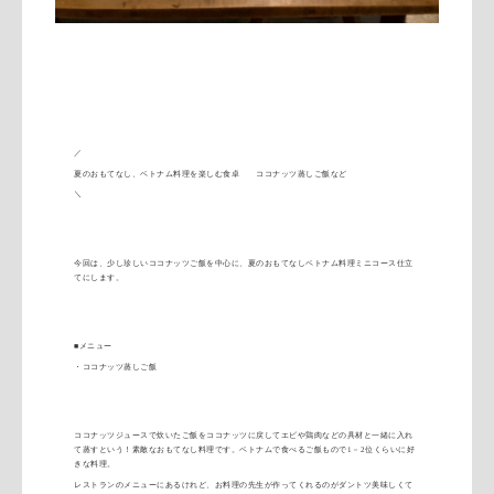
／
夏のおもてなし、ベトナム料理を楽しむ食卓 ココナッツ蒸しご飯など
＼
今回は、少し珍しいココナッツご飯を中心に、
夏のおもてなしベトナム料理ミニコース仕立
てにします。
■メニュー
・ココナッツ蒸しご飯
ココナッツジュースで炊いたご飯をココナッツに戻してエビや鶏肉
などの具材と一緒に入れ
て蒸すという！
素敵なおもてなし料理です。ベトナムで食べるご飯もので1－
2位くらいに好
きな料理。
レストランのメニューにあるけれど、
お料理の先生が作ってくれるのがダントツ美味しくて