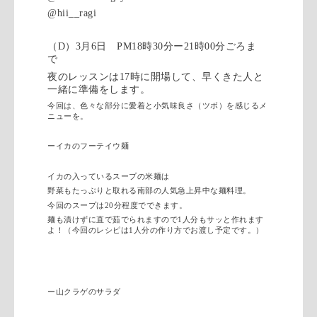
@hii__ragi
（
D
）
3
月
6
日 P
M18
時
30
分ー
21
時
00
分ごろま
で
夜のレッスンは17時に開場して、早くきた人と
一緒に準備をします。
今回は、
色々な部分に愛着と小気味良さ（ツボ）を感じるメ
ニューを。
ーイカのフーテイウ麺
イカの入っているスープの米麺は
野菜もたっぷりと取れる南部の人気急上昇中な麺料理。
今回のスープは20分程度でできます。
麺も漬けずに直で茹でられますので1人分もサッと作れます
よ！（今回のレシピは1人分の作り方でお渡し予定です。）
ー山クラゲのサラダ