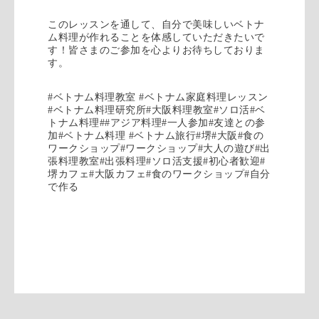
このレッスンを通して、自分で美味しいベトナ
ム料理が作れることを体感していただきたいで
す！皆さまのご参加を心よりお待ちしておりま
す。
#
ベトナム料理教室
#
ベトナム家庭料理レッスン
#
ベトナム料理研究所
#
大阪料理教室
#
ソロ活
#
ベ
トナム料理
##
アジア料理
#
一人参加
#
友達との参
加
#
ベトナム料理
#
ベトナム旅行
#
堺
#
大阪
#
食の
ワークショップ
#
ワークショップ
#
大人の遊び
#
出
張料理教室
#
出張料理
#
ソロ活支援
#
初心者歓迎
#
堺カフェ
#
大阪カフェ
#
食のワークショップ
#
自分
で作る