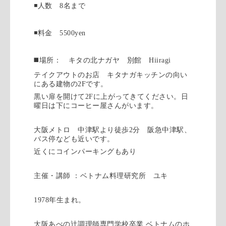
◾️
人数
8
名まで
◾️
料金
5500yen
◼️
場所： キタの北ナガヤ 別館
Hiiragi
テイクアウトのお店 キタナガキッチンの向い
にある建物の
2F
です。
黒い扉を開けて
2F
に上がってきてください。日
曜日は下にコーヒー屋さんがいます。
大阪メトロ 中津駅より徒歩
2
分 阪急中津駅、
バス停なども近いです。
近くにコインパーキングもあり
主催・講師
：ベトナム料理研究所 ユキ
1978
年生まれ。
大阪あべの辻調理師専門学校卒業
ベトナムのホ