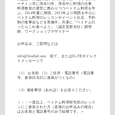
ーチミン市に滞在
15
年、滞在中に料理の仕事、
料理教室の運営に携わりつつベトナム料理を学
ぶ。
2014
年夏に帰国。
2015
年より関西を中心に
ベトナム料理のレッスンやイベント出店、予約
制の食事会などを実施中。共著に『ベトナム行
ったらこれ食べよう』（誠文堂新光社）調理
師、ワークショップデザイナー
お申込み、ご質問などは
info@foodlab.asia
宛て、または
IG,FB
ダイレク
トメッセージで
（
1
）
お名前
（
2
）ご住所・電話番号（電話番
号、参加日当日に連絡がつくもの）
（
3
）連絡事項（あれば）をお送りください。
＜：：一度以上、ベトナム料理研究所のレッス
ンにご参加された方（直接のお申込みの場合）
はお名前と電話番号のみで結構です。＞