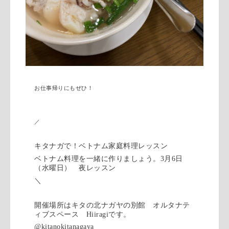
お仕事帰りにもぜひ！
／
キタナガで！ベトナム家庭料理レッスン
ベトナム料理を一緒に作りましょう。
3
月
6
日
（水曜日） 夜レッスン
＼
開催場所はキタの北ナガヤの別館 オルタナテ
ィブスペース
Hiiragi
です。
@kitanokitanagaya