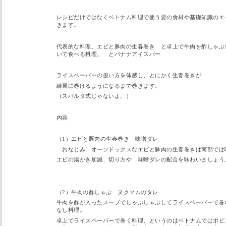
レシピだけではなくベトナム料理で使う要の食材や基礎知識のエ
きます。
代表的な料理、エビと豚肉の生春巻き と卓上で牛肉を酢しゃぶ
いて食べる料理。 とバナナアイスバー
ライスペーパーの扱い方を体感し、とにかく生春巻きが
綺麗に巻けるようになるまで巻きます。
（スパルタ式じゃないよ。）
内容
（1）エビと豚肉の生春巻き 味噌ダレ
おなじみ オーソドックスなエビと豚肉の生春巻きは南部では
エビの湯がき加減、切り方や 味噌ダレの配合を味わいましょう
（2）牛肉の酢しゃぶ ヌクマムのタレ
牛肉を酢が入ったスープでしゃぶしゃぶしてライスペーパーで巻
なし料理。
卓上でライスペーパーで巻く料理、というのはベトナムではポピ