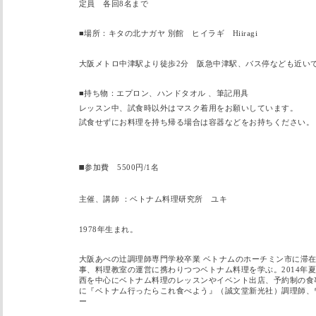
定員 各回8名まで
■場所：キタの北ナガヤ 別館 ヒイラギ Hiiragi
大阪メトロ中津駅より徒歩2分 阪急中津駅、バス停なども近い
■持ち物：エプロン、ハンドタオル 、筆記用具
レッスン中、試食時以外はマスク着用をお願いしています。
試食せずにお料理を持ち帰る場合は容器などをお持ちください。
◼️
参加費 5500円/1名
主催、講師 ：ベトナム料理研究所 ユキ
1978年生まれ。
大阪あべの辻調理師専門学校卒業 ベトナムのホーチミン市に滞在
事、料理教室の運営に携わりつつベトナム料理を学ぶ。2014年夏
西を中心にベトナム料理のレッスンやイベント出店、予約制の食
に『ベトナム行ったらこれ食べよう』（誠文堂新光社）調理師、
ー