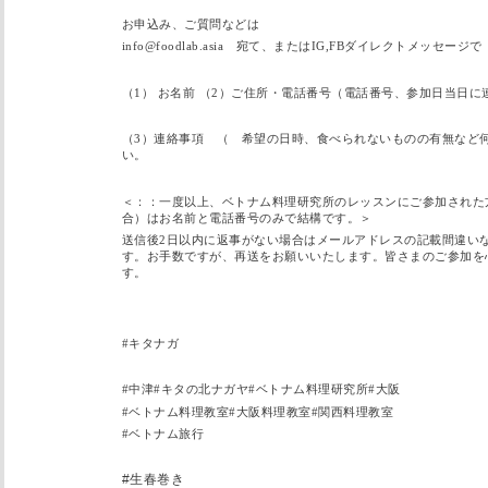
お申込み、ご質問などは
info@foodlab.asia 宛て、またはIG,FBダイレクトメッセージで
（1） お名前 （2）ご住所・電話番号（電話番号、参加日当日に
（3）連絡事項 （ 希望の日時、食べられないものの有無など
い。
＜：：一度以上、ベトナム料理研究所のレッスンにご参加された
合）はお名前と電話番号のみで結構です。＞
送信後2日以内に返事がない場合はメールアドレスの記載間違い
す。お手数ですが、再送をお願いいたします。皆さまのご参加を
す。
#キタナガ
#中津#キタの北ナガヤ#ベトナム料理研究所#大阪
#ベトナム料理教室#大阪料理教室#関西料理教室
#ベトナム旅行
#
生春巻き