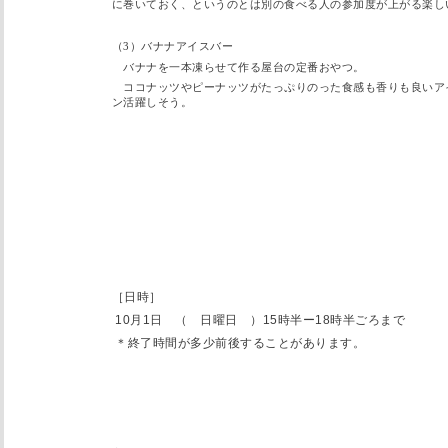
に巻いておく、というのとは別の食べる人の参加度が上がる楽し
（3）バナナアイスバー
バナナを一本凍らせて作る屋台の定番おやつ。
ココナッツやピーナッツがたっぷりのった食感も香りも良いア
ン活躍しそう。
［日時］
10
月
1
日 （ 日曜日 ）
15
時半ー
18
時半ごろまで
＊終了時間が多少前後することがあります。