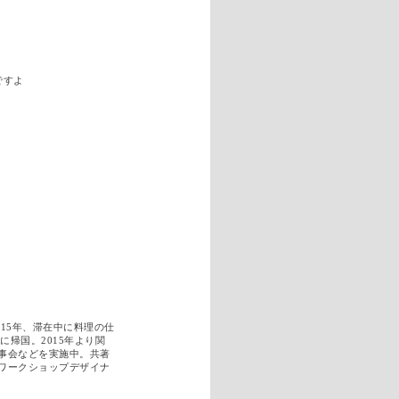
ですよ
15年、滞在中に料理の仕
に帰国。2015年より関
事会などを実施中。共著
ワークショップデザイナ