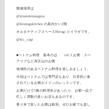
開催場所は
@kitanokitanagaya
@kitanagakitchen の真向かい2階
オルタナティブスペースHiiragi ヒイラギです。
@hii__ragi
■ベトナム料理 基本のほ vol.3 お粥 スペ
アリブなど具沢山のお粥
地域性のあるベトナム料理を楽しみましょう。
今回はベトナムでは専門店もあり、日常的に食
されているお粥がメインのレッスンです。
お粥だけで1冊の料理本があったり、お粥一品で
忙しく席数の多いお店もあるのです。
香り米で炊いたお粥は格別。ぜひお家でも楽し