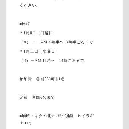
ください。
■日時
＊1月8日（日曜日）
（A） ー AM10時半〜13時半ごろまで
＊1月11日（水曜日）
（B）ーAM 11時〜 14時ごろまで
参加費 各回5500円/1名
定員 各回8名まで
■場所：キタの北ナガヤ 別館 ヒイラギ
Hiiragi